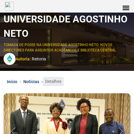
UNIVERSIDADE AGOSTINHO
NETO
TOMADA DE POSSE NA UNIVERSIDADE AGOSTINHO NETO: NOVOS
DIRECTORES PARA ASSUNTOS ACADÉMICOS E BIBLIOTECA CENTRAL
Autoria:
Reitoria
Detalhes
Início
Notícias
›
›
0
1
2
3
4