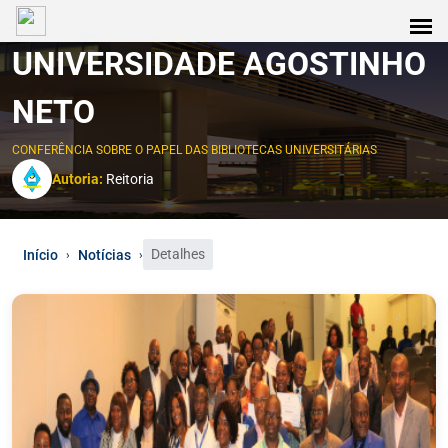
UNIVERSIDADE AGOSTINHO
NETO
CONFERÊNCIA SOBRE O PAPEL DAS BIBLIOTECAS UNIVERSITÁRIAS
Autoria:
Reitoria
Detalhes
Início
Notícias
›
›