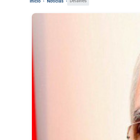
Detalhes
Início
Notícias
›
›