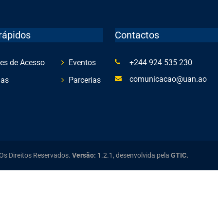
rápidos
Contactos
es de Acesso
Eventos
+244 924 535 230
comunicacao@uan.ao
ias
Parcerias
Os Direitos Reservados.
Versão:
1.2.1,
desenvolvida pela
GTIC.