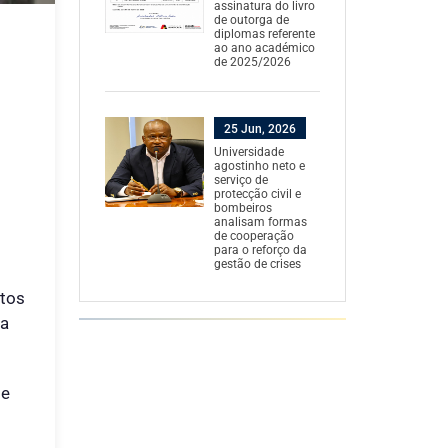
assinatura do livro
de outorga de
diplomas referente
ao ano académico
de 2025/2026
25 Jun, 2026
Universidade
agostinho neto e
serviço de
protecção civil e
bombeiros
analisam formas
de cooperação
para o reforço da
gestão de crises
itos
sa
de