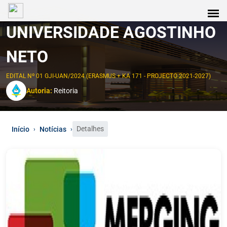
UNIVERSIDADE AGOSTINHO
NETO
EDITAL Nº 01 GJI-UAN/2024 (ERASMUS + KA 171 - PROJECTO 2021-2027)
Autoria:
Reitoria
Detalhes
Início
Notícias
›
›
0