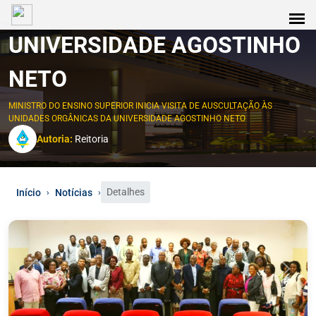
UNIVERSIDADE AGOSTINHO
NETO
MINISTRO DO ENSINO SUPERIOR INICIA VISITA DE AUSCULTAÇÃO ÀS
UNIDADES ORGÂNICAS DA UNIVERSIDADE AGOSTINHO NETO
Autoria:
Reitoria
Detalhes
Início
Notícias
›
›
0
1
2
3
4
5
6
7
8
9
10
11
12
13
14
15
16
17
18
19