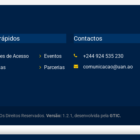
rápidos
Contactos
es de Acesso
Eventos
+244 924 535 230
comunicacao@uan.ao
ias
Parcerias
Os Direitos Reservados.
Versão:
1.2.1,
desenvolvida pela
GTIC.